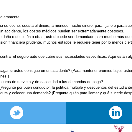
ncieramente.
a su coche, cuesta el dinero, a menudo mucho dinero, para fijarlo o para subst
 un accidente, los costes médicos pueden ser extremadamente costosos.
e daño o de lesión a otras, usted puede ser demandado para mucho más que 
sión financiera prudente, muchos estados le requiere tener por lo menos ciert
contrar el seguro auto que cubre sus necesidades específicas. Aquí están a
pagar si usted consigue en un accidente? (Para mantener premios bajos usted
ones.)
seguros de servicio y de capacidad a las demandas de paga?
regunte por buen conductor, la política múltiple y descuentos del estudiante
madura y colocar una demanda? (Pregunte quién para llamar y qué sucede des