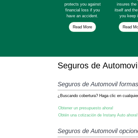
protects you against
insures th
financial loss if you
itself and th
have an accident.
you keep i
Read More
Read Mo
Seguros de Automovi
Seguros de Automovil formas 
¿Buscando cobertura? Haga clic en cualquiera
Obtener un presupuesto ahora!
Obtén una cotización de Instany Auto ahora!
Seguros de Automovil opciones