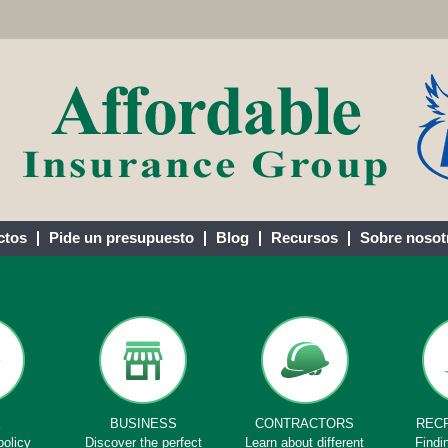
ctos
Pide un presupuesto
Blog
Recursos
Sobre nosot
E
BUSINESS
CONTRACTORS
REC
policy
Discover the perfect
Learn about different
Findi