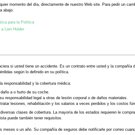
lquier momento del día, directamente de nuestro Web site. Para pedir un camb
a abajo.
tica para la Política
 a Lien Holder
anciera si usted tiene un accidente. Es un contrato entre usted y la compañía
didas según lo definido en su política.
 la responsabilidad y la cobertura médica:
a daño a o hurto de su coche.
u responsabilidad legal a otras de lesión corporal o de daños materiales.
ratar lesiones, rehabilitación y los salarios a veces perdidos y los costos fú
diversas clases de cobertura. La mayoría de los estados requieren le comprar
sta puede también tener requisitos.
is meses o un año. Su compañía de seguros debe notificarle por correo cuando