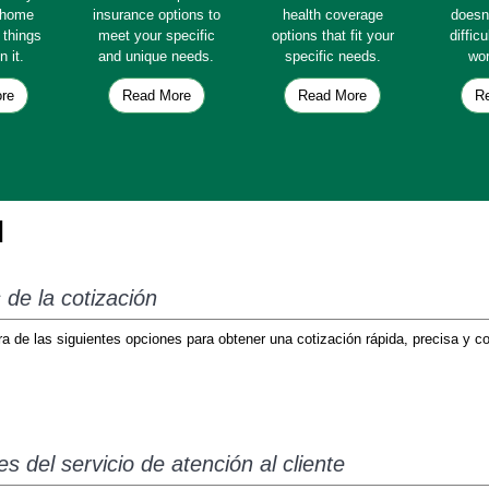
e home
insurance options to
health coverage
doesn
e things
meet your specific
options that fit your
diffic
n it.
and unique needs.
specific needs.
wor
re
Read More
Read More
R
l
de la cotización
 de las siguientes opciones para obtener una cotización rápida, precisa y c
 del servicio de atención al cliente