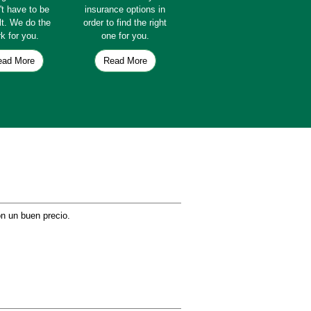
't have to be
insurance options in
ult. We do the
order to find the right
k for you.
one for you.
ead More
Read More
on un buen precio.