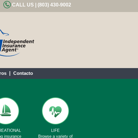
CALL US | (803) 430-9002
ros
Contacto
REATIONAL
LIFE
ng insurance
Browse a variety of