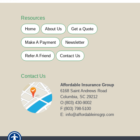
Resources
Home
About Us
Get a Quote
Make A Payment
Newsletter
Refer A Friend
Contact Us
Contact Us
Affordable Insurance Group
6168 Saint Andrews Road
Columbia, SC 29212
O:
(803) 430-9002
F:(803) 798-5100
E: info@affordableinsgrp.com