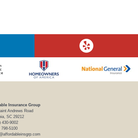
able Insurance Group
aint Andrews Road
ia, SC 29212
) 430-9002
) 798-5100
o@affordableinsgrp.com