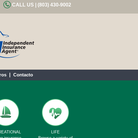
CALL US | (803) 430-9002
ros
Contacto
REATIONAL
LIFE
ng insurance
Browse a variety of