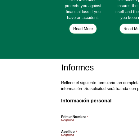
protects you against
insures th
financial loss if you
itself and th
have an accident.
you keep i
Read More
Read Mo
Informes
Rellene el siguiente formulario tan comple
información. Su solicitud será tratada con p
Información personal
Primer Nombre
*
Apellido
*