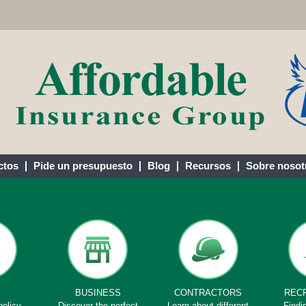
ctos
Pide un presupuesto
Blog
Recursos
Sobre nosot
E
BUSINESS
CONTRACTORS
REC
policy
Discover the perfect
Learn about different
Findi