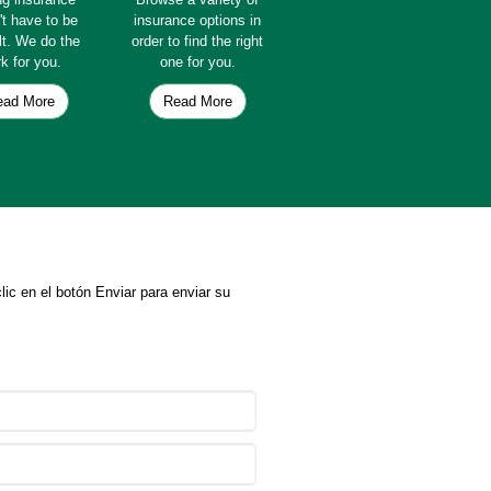
't have to be
insurance options in
ult. We do the
order to find the right
k for you.
one for you.
ead More
Read More
ic en el botón Enviar para enviar su