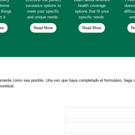
e home
insurance options to
health coverage
doesn
e things
meet your specific
options that fit your
diffic
n it.
and unique needs.
specific needs.
wor
re
Read More
Read More
R
tamente como sea posible. Una vez que haya completado el formulario, haga cl
rontitud.