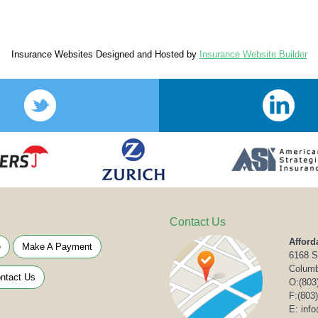
Insurance Websites
Designed and Hosted by
Insurance Website Builder
Contact Us
Afford
e
Make A Payment
6168 S
Columb
ntact Us
O:
(803
F:(803
E: inf